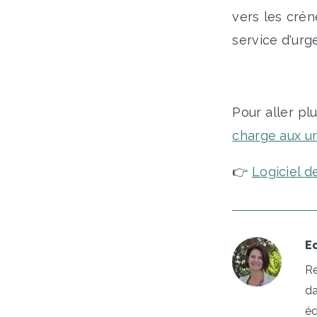
vers les crén
service d'ur
Pour aller plu
charge aux u
👉
Logiciel 
Ec
Re
da
éd