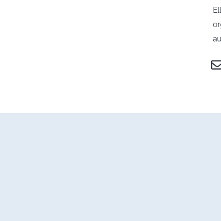
El
or
au