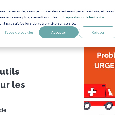
DOMAINES
EXPERTISES
SOCIÉTÉ
ACTU
liorer la sécurité, vous proposer des contenus personnalisés, et nous
SHOW SUBMENU FOR DOMAINES
SHOW SUBMENU FOR 
SHOW SU
Pour en savoir plus, consultez notre
politique de confidentialité
nt pas suivies lors de votre visite sur ce site.
Types de cookies
Accepter
Refuser
utils
ur les
 de