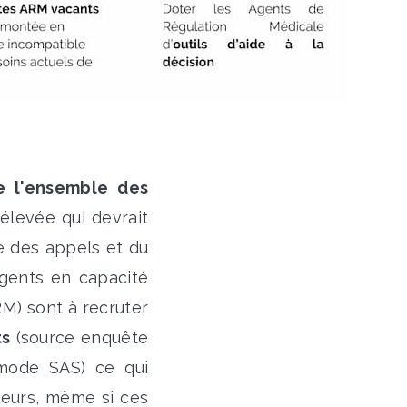
e l'ensemble des
élevée qui devrait
se des appels et du
agents en capacité
RM) sont à recruter
ts
(source enquête
mode SAS) ce qui
leurs, même si ces