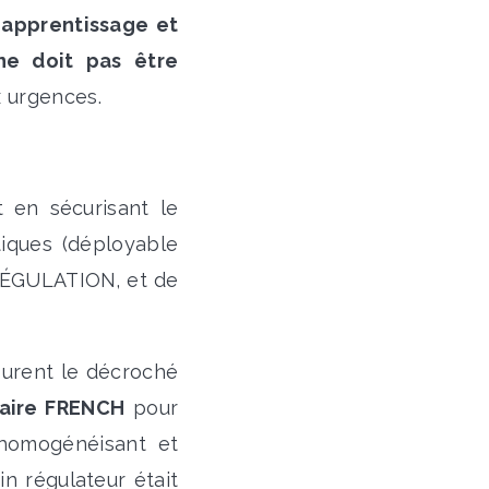
'apprentissage et
e doit pas être
x urgences.
en sécurisant le
tiques (déployable
RÉGULATION, et de
ssurent le décroché
naire FRENCH
pour
 homogénéisant et
in régulateur était